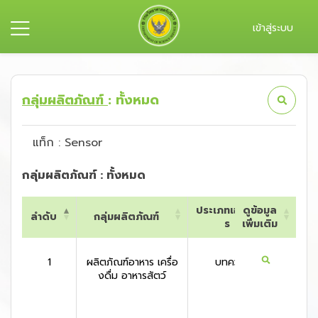
เข้าสู่ระบบ
กลุ่มผลิตภัณฑ์
: ทั้งหมด
แท็ก : Sensor
กลุ่มผลิตภัณฑ์ : ทั้งหมด
ประเภทเอกสา
ดูข้อมูล
ลำดับ
กลุ่มผลิตภัณฑ์
ประเท
ร
เพิ่มเติม
ลำดับ
กลุ่มผลิตภัณฑ์
ประเภทเอกสา
ดูข้อมูล
ประเท
ร
เพิ่มเติม
1
ผลิตภัณฑ์อาหาร เครื่อ
บทความ
สหรัฐอเ
งดื่ม อาหารสัตว์
กา