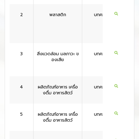
2
พลาสติก
บทความ
สหราช
ณาจั
3
สิ่งแวดล้อม มลภาวะ ข
บทความ
สหรัฐอเ
องเสีย
กา
4
ผลิตภัณฑ์อาหาร เครื่อ
บทความ
สหรัฐอเ
งดื่ม อาหารสัตว์
กา
5
ผลิตภัณฑ์อาหาร เครื่อ
บทความ
สหรัฐอเ
งดื่ม อาหารสัตว์
กา