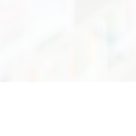
75/7 ถนนพระรามที่6 แขวงทุ่งพญาไท เขตราชเทวี กรุงเทพฯ 10400