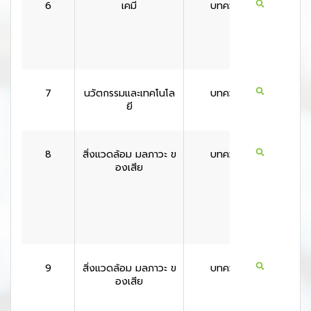
6
เคมี
บทความ
สหรัฐอเ
กา
7
นวัตกรรมและเทคโนโล
บทความ
สหรัฐอเ
ยี
กา
8
สิ่งแวดล้อม มลภาวะ ข
บทความ
สหราช
องเสีย
ณาจั
9
สิ่งแวดล้อม มลภาวะ ข
บทความ
สหราช
องเสีย
ณาจั