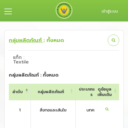
เข้าสู่ระบบ
กลุ่มผลิตภัณฑ์
: ทั้งหมด
แท็ก :
Textile
กลุ่มผลิตภัณฑ์ : ทั้งหมด
ประเภทเอกสา
ดูข้อมูล
ลำดับ
กลุ่มผลิตภัณฑ์
ประเท
ร
เพิ่มเติม
ลำดับ
กลุ่มผลิตภัณฑ์
ประเภทเอกสา
ดูข้อมูล
ประเท
ร
เพิ่มเติม
1
สิ่งทอและเส้นใย
บทความ
สหราช
ณาจั