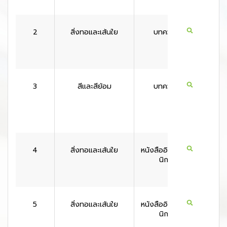
2
สิ่งทอและเส้นใย
บทความ
สหรัฐอเ
กา
3
สีและสีย้อม
บทความ
สหราช
ณาจั
4
สิ่งทอและเส้นใย
หนังสืออิเล็กทรอ
ระหว่าง
นิกส์
เทศ
5
สิ่งทอและเส้นใย
หนังสืออิเล็กทรอ
สหรัฐอเ
นิกส์
กา