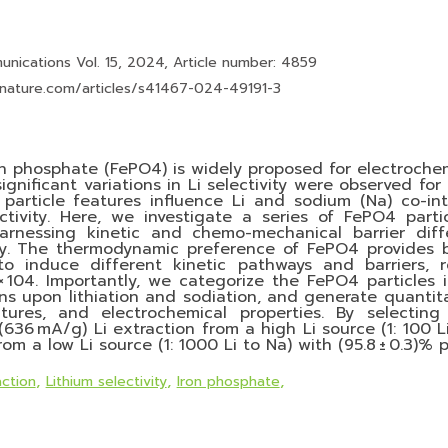
nications Vol. 15, 2024, Article number: 4859
nature.com/articles/s41467-024-49191-3
on phosphate (FePO4) is widely proposed for electrochemi
ignificant variations in Li selectivity were observed for 
particle features influence Li and sodium (Na) co-inte
tivity. Here, we investigate a series of FePO4 parti
arnessing kinetic and chemo-mechanical barrier diff
ty. The thermodynamic preference of FePO4 provides ba
 to induce different kinetic pathways and barriers, 
.3 × 104. Importantly, we categorize the FePO4 particle
ons upon lithiation and sodiation, and generate quanti
tures, and electrochemical properties. By selecting
36 mA/g) Li extraction from a high Li source (1: 100 Li 
from a low Li source (1: 1000 Li to Na) with (95.8 ± 0.3)% p
action
Lithium selectivity
Iron phosphate