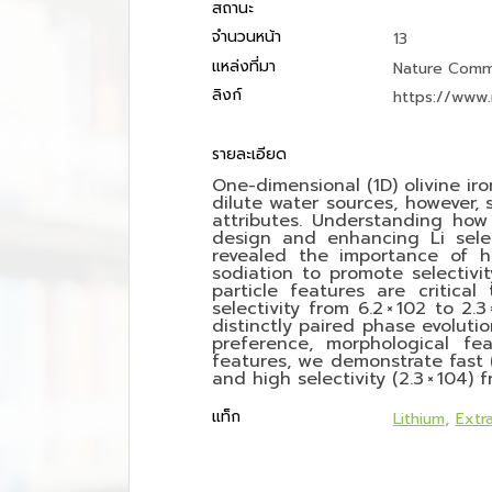
สถานะ
จำนวนหน้า
13
แหล่งที่มา
Nature Commu
ลิงก์
https://www.
รายละเอียด
One-dimensional (1D) olivine ir
dilute water sources, however, s
attributes. Understanding how 
design and enhancing Li selec
revealed the importance of h
sodiation to promote selectivi
particle features are critical
selectivity from 6.2 × 102 to 2
distinctly paired phase evoluti
preference, morphological fea
features, we demonstrate fast (6
and high selectivity (2.3 × 104) 
แท็ก
Lithium
Extr