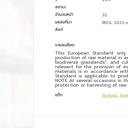
สถานะ
จำนวนหน้า
32
แหล่งที่มา
BSOL 2023 o
ลิงก์
รายละเอียด
This European Standard only d
production of raw material in a
biodiverse grasslands"; and cu
relevant for the provision of 
materials is in accordance wi
Standard is applicable to prod
NOTE At several occasions in th
protection or harvesting of raw
แท็ก
Biofuels
Biol