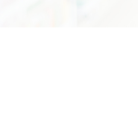
75/7 ถนนพระรามที่6 แขวงทุ่งพญาไท เขตราชเทวี กรุงเทพฯ 10400
อีเมล :
info@dss.go.th
โทรศัพท์ :
0 2201 7250 - 55
กองหอสมุดและศูนย์สารสนเทศวิทยาศาสตร์และเทคโนโลยี
หน่วยงานนี้ทำข้อมูลโดยมีวัตถุประสงค์หลักเพื่อการ
ศึกษาค้นคว้าเท่านั้น มิใช่เพื่อการแสวงหาผลกำไร
©Copyright 2022 . All rights reserved
นโยบายเว็บไซต์
นโยบายการรักษาความมั่นคงปลอดภัย
นโยบายการคุ้มครองข้อมูลส่วนบุคคล
การปฏิเสธความรับผิดชอบ