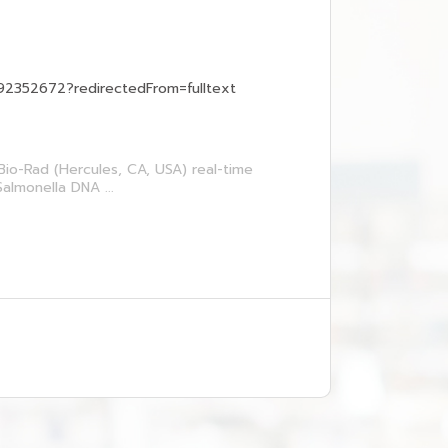
92352672?redirectedFrom=fulltext
Bio-Rad (Hercules, CA, USA) real-time
almonella DNA ...