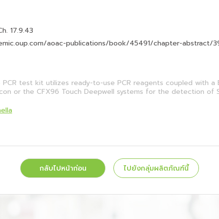
. 17.9.43
emic.oup.com/aoac-publications/book/45491/chapter-abstract/3
 PCR test kit utilizes ready-to-use PCR reagents coupled with a 
icon or the CFX96 Touch Deepwell systems for the detection of S
ella
กลับไปหน้าก่อน
ไปยังกลุ่มผลิตภัณฑ์นี้