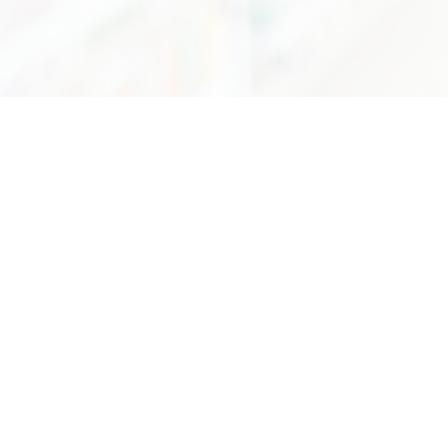
75/7 ถนนพระรามที่6 แขวงทุ่งพญาไท เขตราชเทวี กรุงเทพฯ 10400
อีเมล :
info@dss.go.th
โทรศัพท์ :
0 2201 7250 - 55
กองหอสมุดและศูนย์สารสนเทศวิทยาศาสตร์และเทคโนโลยี
หน่วยงานนี้ทำข้อมูลโดยมีวัตถุประสงค์หลักเพื่อการ
ศึกษาค้นคว้าเท่านั้น มิใช่เพื่อการแสวงหาผลกำไร
©Copyright 2022 . All rights reserved
นโยบายเว็บไซต์
นโยบายการรักษาความมั่นคงปลอดภัย