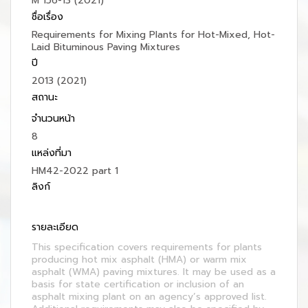
M 156-13 (2021)
ชื่อเรื่อง
Requirements for Mixing Plants for Hot-Mixed, Hot-
Laid Bituminous Paving Mixtures
ปี
2013 (2021)
สถานะ
จำนวนหน้า
8
แหล่งที่มา
HM42-2022 part 1
ลิงก์
รายละเอียด
This specification covers requirements for plants
producing hot mix asphalt (HMA) or warm mix
asphalt (WMA) paving mixtures. It may be used as a
basis for state certification or inclusion of an
asphalt mixing plant on an agency’s approved list.