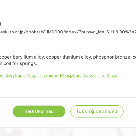
1
desk.jsa.or.jp/books/W11M0090/index/?bunsyo_id=JIS+H+3130%3A
opper beryllium alloy, copper titanium alloy, phosphor bronze, c
n coil for springs.
r
Beryllium
Alloy
Titanium
Phosphor
Nickel
Tin
Silver
กลับไปหน้าก่อน
ไปยังกลุ่มผลิตภัณฑ์นี้