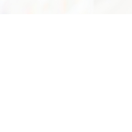
75/7 ถนนพระรามที่6 แขวงทุ่งพญาไท เขตราชเทวี กรุงเทพฯ 10400
อีเมล :
info@dss.go.th
โทรศัพท์ :
0 2201 7250 - 55
กองหอสมุดและศูนย์สารสนเทศวิทยาศาสตร์และเทคโนโลยี
หน่วยงานนี้ทำข้อมูลโดยมีวัตถุประสงค์หลักเพื่อการ
ศึกษาค้นคว้าเท่านั้น มิใช่เพื่อการแสวงหาผลกำไร
©Copyright 2022 . All rights reserved
นโยบายเว็บไซต์
นโยบายการรักษาความมั่นคงปลอดภัย
นโยบายการคุ้มครองข้อมูลส่วนบุคคล
การปฏิเสธความรับผิดชอบ
คำสงวนลิขสิทธิ์
ยกเลิกข้อมูลส่วนบุคคล
นโยบายการใช้คุ้กกี้