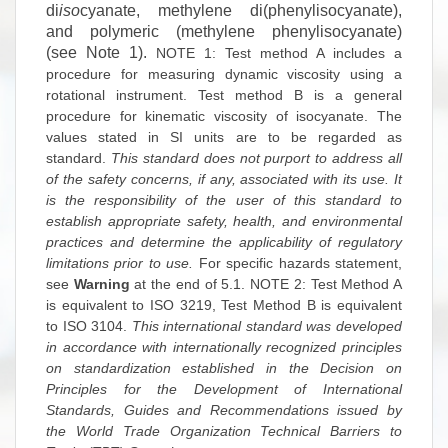
di
iso
cyanate, methylene di(phenylisocyanate),
and polymeric (methylene phenylisocyanate)
(see
Note 1
).
NOTE 1:
Test method A includes a
procedure for measuring dynamic viscosity using a
rotational instrument. Test method B is a general
procedure for kinematic viscosity of isocyanate.
The
values stated in SI units are to be regarded as
standard.
This standard does not purport to address all
of the safety concerns, if any, associated with its use. It
is the responsibility of the user of this standard to
establish appropriate safety, health, and environmental
practices and determine the applicability of regulatory
limitations prior to use.
For specific hazards statement,
see
Warning
at the end of
5.1
.
NOTE 2:
Test Method A
is equivalent to ISO 3219, Test Method B is equivalent
to ISO 3104.
This international standard was developed
in accordance with internationally recognized principles
on standardization established in the Decision on
Principles for the Development of International
Standards, Guides and Recommendations issued by
the World Trade Organization Technical Barriers to