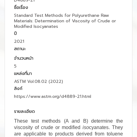
D4889-21
ชื่อเรื่อง
Standard Test Methods for Polyurethane Raw
Materials: Determination of Viscosity of Crude or
Modified Isocyanates
ปี
2021
สถานะ
จำนวนหน้า
5
แหล่งที่มา
ASTM Vol.08.02 (2022)
ลิงก์
https://www.astm.org/d4889-21.html
รายละเอียด
These test methods (A and B) determine the
viscosity of crude or modified
iso
cyanates. They
are applicable to products derived from toluene