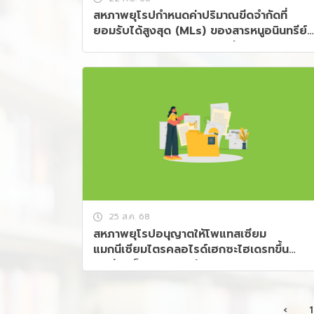
สหภาพยุโรปกำหนดค่าปริมาณขีดจำกัดที่
ยอมรับได้สูงสุด (MLs) ของสารหนูอนินทรีย์
(inorganic arsenic) ในสินค้าประมง
25 ส.ค. 68
สหภาพยุโรปอนุญาตให้โพแทสเซียม
แมกนีเซียมไตรคลอไรด์เฮกซะไฮเดรทขึ้น
ทะเบียนเป็นอาหารใหม่ (Novel food)
‹
1