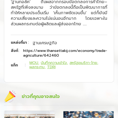
'ฐานทอล์ค' ถึงผลจากกรอบข้อตกลงการค้าไทย–
สหรัฐที่เพิ่งลงนาม ว่าข้อตกลงนี้ถือเป็นพัฒนาการที่
ทำให้หลายประเด็นเริ่ม 'เห็นภาพชัดเจนขึ้น' แต่ก็ยังมี
ความเสี่ยงและความไม่แน่นอนอีกมาก โดยเฉพาะใน
ส่วนผลกระทบต่อผู้ผลิตและผู้ส่งออกไทย .....
:
แหล่งที่มา
ฐานเศรษฐกิจ
:
ลิงก์
https://www.thansettakij.com/economy/trade-
agriculture/642460
MOU
บันทึกความเข้าใจ
สหรัฐอเมริกา-ไทย
:
แท็ก
ผลกระทบ
TDRI
ข่าวที่คุณอาจสนใจ