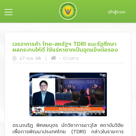
เข้าสู่ระบบ
เจรจาการค้า ไทย-สหรัฐฯ TDRI แนะรัฐศึกษา
ผลกระทบให้ดี ใช้แร่หายากเป็นจุดแข็งต่อรอง
ข่าวสาร
27 ต.ค. 68
ดร.นณริฏ พิศลยบุตร นักวิชาการอาวุโส สถาบันวิจัย
เพื่อการพัฒนาประเทศไทย (TDRI) กล่าวในรายการ