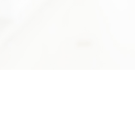
Cosmetics
กองหอสม
ิทยาศาสตร์บริการ (วศ.)
เทคโนโล
หน่วยงานนี
นพระรามที่6 แขวงทุ่งพญาไท เขตราชเทวี กรุงเทพฯ 10400
ศึกษาค้นคว้