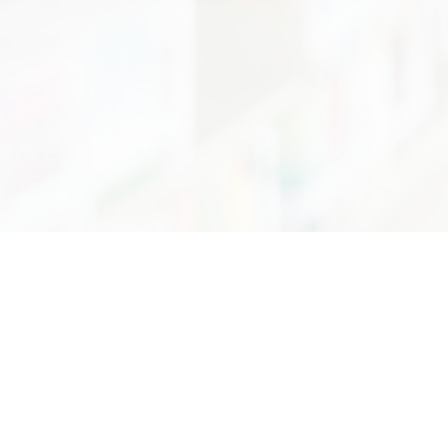
in 
กรมว
75/7 ถน