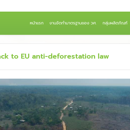
(CURRENT)
หน้าแรก
งานจัดทำมาตรฐานของ วศ.
กลุ่มผลิตภัณฑ์
k to EU anti-deforestation law