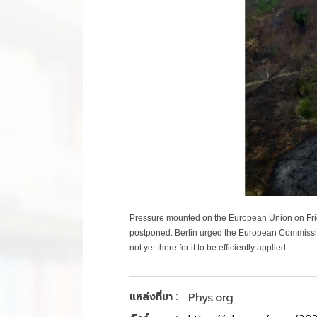
Pressure mounted on the European Union on Friday
postponed. Berlin urged the European Commission 
not yet there for it to be efficiently applied. ....
:
แหล่งที่มา
Phys.org