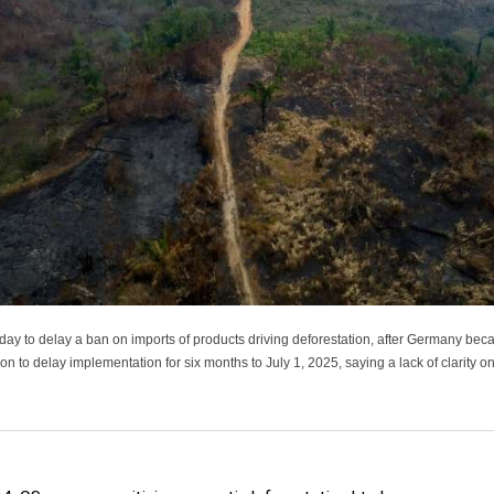
 to delay a ban on imports of products driving deforestation, after Germany becam
to delay implementation for six months to July 1, 2025, saying a lack of clarity o