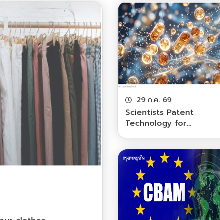
29 ก.ค. 69
Scientists Patent
Technology for
Encapsulating Probiotic
Cosmetics