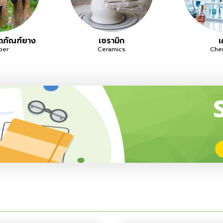
ตภัณฑ์ยาง
เซรามิก
เ
ber
Ceramics
Che