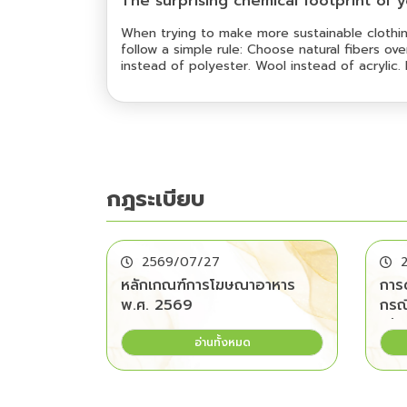
The surprising chemical footprint of 
When trying to make more sustainable clothi
follow a simple rule: Choose natural fibers ov
instead of polyester. Wool instead of acrylic.
logic seems straightforward. Natural fibers ori
animals, while synthetic fibers are largely deriv
fiber comes from nature, it must surely be t
friendly option. But our new review of resear
chemistry, fiber type and environmental con
reality is far more complicated......
กฎระเบียบ
2569/07/27
หลักเกณฑ์การโฆษณาอาหาร
การ
พ.ศ. 2569
กรณี
ไม่
อ่านทั้งหมด
ต่อผ