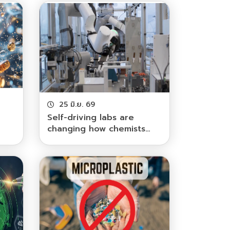
25 มิ.ย. 69
Self-driving labs are
changing how chemists
s in
work