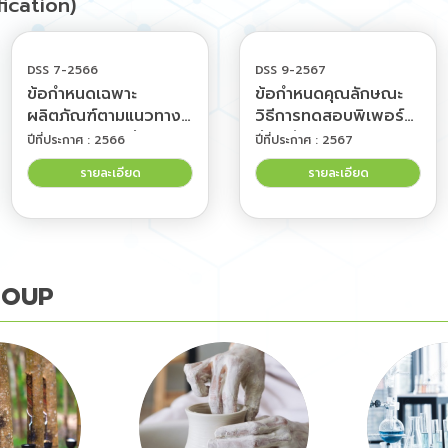
ication)
DSS 7-2566
DSS 9-2567
ข้อกำหนดเฉพาะ
ข้อกำหนดคุณลักษณะ
ผลิตภัณฑ์ตามแนวทาง
วิธีการทดสอบพิเพอร์
เศรษฐกิจหมุนเวียน :
รีนในวัตถุดิบพริกไทย
ปีที่ประกาศ : 2566
ปีที่ประกาศ : 2567
ภาชนะสัมผัสอาหารจาก
แห้งด้วยเทคนิค HPLC
รายละเอียด
รายละเอียด
ธรรรมชาติกาบหมาก
(Specification for
(Specification for
the testing method
the specific
for piperine in
requirements for
pepper using HPLC
natural food
technique)
GROUP
contact products :
Areca sheath
containers)