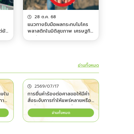
28 ต.ค. 68
แนวทางรับมือผลกระทบไมโคร
ต่ยัง
พลาสติกในมิติสุขภาพ เศรษฐกิจ
และสังคม
อ่านทั้งหมด
2569/07/17
ทษใน
การยื่นคำร้องต่อศาลขอให้มีคำ
งการ
สั่งระงับการทำให้แพร่หลายหรือ
ว
ลบข้อมูลคอมพิวเตอร์ออกจาก
อ่านทั้งหมด
ระบบคอมพิวเตอร์ ในกรณีที่มี
69
เหตุจำเป็นเร่งด่วน พ.ศ. 2569