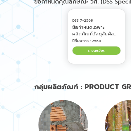
ข้อกำหนดคุณลักษณะ วศ. (DSS Specif
DSS 7-2568
ข้อกำหนดเฉพาะ
ผลิตภัณฑ์วัสดุสัมผัส
อาหารจากธรรมชาติ :
ปีที่ประกาศ : 2568
ภาชนะกาบหมาก (The
รายละเอียด
specific
requirements for
natural food
contact products :
Areca sheath
กลุ่มผลิตภัณฑ์ : PRODUCT 
containers) (ปรับปรุง
ล่าสุด 20 มกราคม
2568)