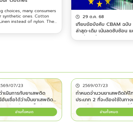
your clothes
ng choices, many consumers
er synthetic ones. Cotton
29 ต.ค. 68
 Linen instead of nylon. The
เทียบข้อบังคับ CBAM ฉบับ
ginate from plants or
ล่าสุด-เดิม เน้นลดซับซ้อน แ
ed from fossil fuels. If a
คุมเข้มคาร์บอน 99%
he more environmentally
ch examining textile
sequences suggests the
2569/07/23
2569/07/23
ดำเนินการกับยาเสพติด
กำหนดจำนวนยาเสพติดให้โ
อันเชื่อได้ว่าเป็นยาเสพติดที่
ประเภท 2 ที่จะต้องใช้ในทา
ปลอดภัยหรืออาจเป็นอันตราย
แพทย์และทางวิทยาศาสตร์ทั่
อ่านทั้งหมด
อ่านทั้งหมด
ู้ใช้ พ.ศ. 2569
ราชอาณาจักรประจำปี พ.ศ.
2569 (ฉบับที่ 2) พ.ศ. 25