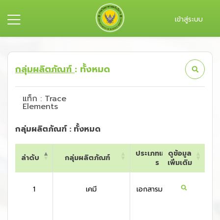
เข้าสู่ระบบ
กลุ่มผลิตภัณฑ์
: ทั้งหมด
แท็ก : Trace
Elements
กลุ่มผลิตภัณฑ์ : ทั้งหมด
ประเภทเอกสา
ดูข้อมูล
ลำดับ
กลุ่มผลิตภัณฑ์
ประเท
ร
เพิ่มเติม
ลำดับ
กลุ่มผลิตภัณฑ์
ประเภทเอกสา
ดูข้อมูล
ประเท
ร
เพิ่มเติม
1
เคมี
เอกสารมาตรฐาน
สหรัฐอเ
กา