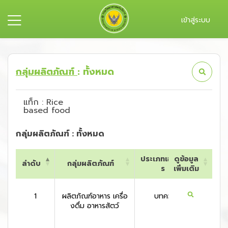
เข้าสู่ระบบ
กลุ่มผลิตภัณฑ์
: ทั้งหมด
แท็ก : Rice
based food
กลุ่มผลิตภัณฑ์ : ทั้งหมด
ประเภทเอกสา
ดูข้อมูล
ลำดับ
กลุ่มผลิตภัณฑ์
ประเท
ร
เพิ่มเติม
ลำดับ
กลุ่มผลิตภัณฑ์
ประเภทเอกสา
ดูข้อมูล
ประเท
ร
เพิ่มเติม
1
ผลิตภัณฑ์อาหาร เครื่อ
บทความ
สหรัฐอเ
งดื่ม อาหารสัตว์
กา