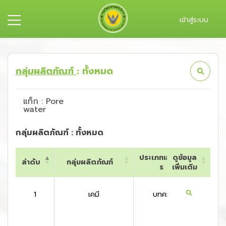
เข้าสู่ระบบ
กลุ่มผลิตภัณฑ์
: ทั้งหมด
แท็ก : Pore
water
กลุ่มผลิตภัณฑ์ : ทั้งหมด
ประเภทเอกสา
ดูข้อมูล
ลำดับ
กลุ่มผลิตภัณฑ์
ประเท
ร
เพิ่มเติม
ลำดับ
กลุ่มผลิตภัณฑ์
ประเภทเอกสา
ดูข้อมูล
ประเท
ร
เพิ่มเติม
1
เคมี
บทความ
สหราช
ณาจั