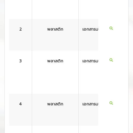
2
พลาสติก
เอกสารมาตรฐาน
สหรัฐอเ
กา
3
พลาสติก
เอกสารมาตรฐาน
สหรัฐอเ
กา
4
พลาสติก
เอกสารมาตรฐาน
สหรัฐอเ
กา