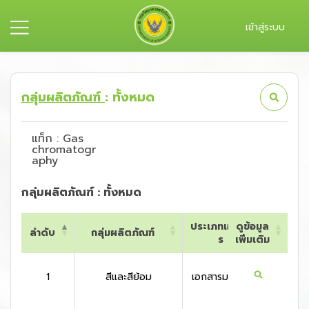
เข้าสู่ระบบ
กลุ่มผลิตภัณฑ์
: ทั้งหมด
แท็ก : Gas
chromatogr
aphy
กลุ่มผลิตภัณฑ์ : ทั้งหมด
ประเภทเอกสา
ดูข้อมูล
ลำดับ
กลุ่มผลิตภัณฑ์
ประเท
ร
เพิ่มเติม
ลำดับ
กลุ่มผลิตภัณฑ์
ประเภทเอกสา
ดูข้อมูล
ประเท
ร
เพิ่มเติม
1
สีและสีย้อม
เอกสารมาตรฐาน
สหราช
ณาจั