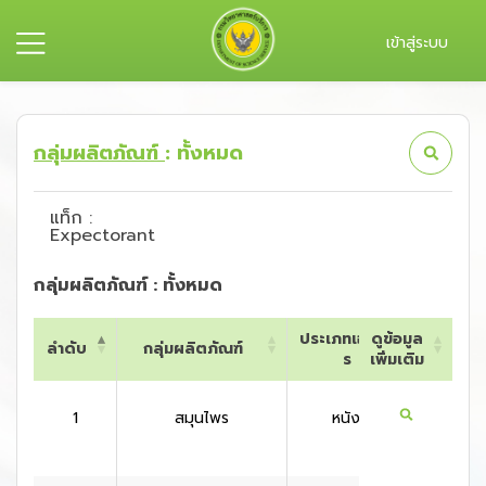
เข้าสู่ระบบ
กลุ่มผลิตภัณฑ์
: ทั้งหมด
แท็ก :
Expectorant
กลุ่มผลิตภัณฑ์ : ทั้งหมด
ประเภทเอกสา
ดูข้อมูล
ลำดับ
กลุ่มผลิตภัณฑ์
ประเท
ร
เพิ่มเติม
ลำดับ
กลุ่มผลิตภัณฑ์
ประเภทเอกสา
ดูข้อมูล
ประเท
ร
เพิ่มเติม
1
สมุนไพร
หนังสือ
ไทย