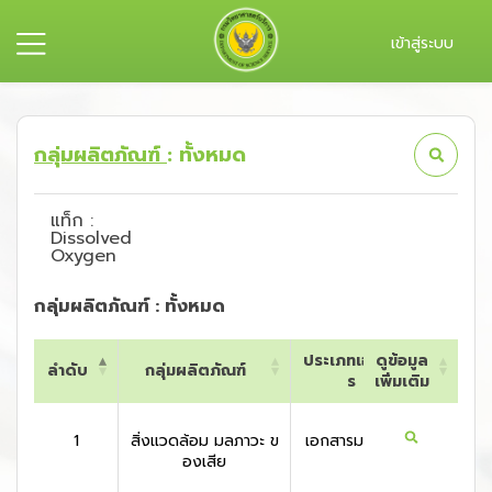
เข้าสู่ระบบ
กลุ่มผลิตภัณฑ์
: ทั้งหมด
แท็ก :
Dissolved
Oxygen
กลุ่มผลิตภัณฑ์ : ทั้งหมด
ประเภทเอกสา
ดูข้อมูล
ลำดับ
กลุ่มผลิตภัณฑ์
ประเท
ร
เพิ่มเติม
ลำดับ
กลุ่มผลิตภัณฑ์
ประเภทเอกสา
ดูข้อมูล
ประเท
ร
เพิ่มเติม
1
สิ่งแวดล้อม มลภาวะ ข
เอกสารมาตรฐาน
สหรัฐอเ
องเสีย
กา