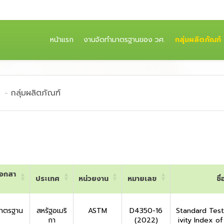
(CURRENT)
หน้าแรก
งานจัดทำมาตรฐานของ วศ.
กลุ่มผลิตภัณฑ์
กลุ่มผลิตภัณฑ์
เอกสา
ประเทศ
หน่วยงาน
หมายเลข
ชื่
เอกสา
ประเทศ
หน่วยงาน
หมายเลข
ชื่
มาตรฐาน
สหรัฐอเมริ
ASTM
D4350-16
Standard Test
กา
(2022)
ivity Index of