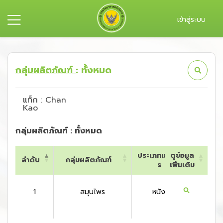
เข้าสู่ระบบ
กลุ่มผลิตภัณฑ์
: ทั้งหมด
แท็ก : Chan
Kao
กลุ่มผลิตภัณฑ์ : ทั้งหมด
ประเภทเอกสา
ดูข้อมูล
ลำดับ
กลุ่มผลิตภัณฑ์
ประเท
ร
เพิ่มเติม
ลำดับ
กลุ่มผลิตภัณฑ์
ประเภทเอกสา
ดูข้อมูล
ประเท
ร
เพิ่มเติม
1
สมุนไพร
หนังสือ
ไทย