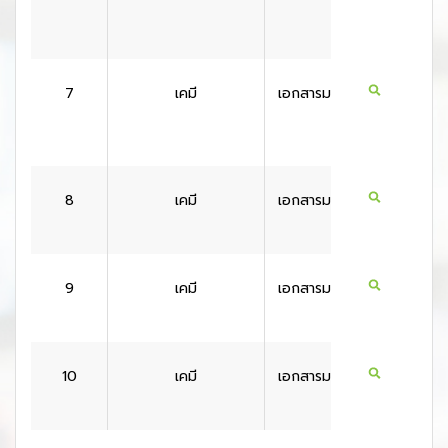
7
เคมี
เอกสารมาตรฐาน
สหรัฐอเ
กา
8
เคมี
เอกสารมาตรฐาน
สหรัฐอเ
กา
9
เคมี
เอกสารมาตรฐาน
สหรัฐอเ
กา
10
เคมี
เอกสารมาตรฐาน
สหรัฐอเ
กา